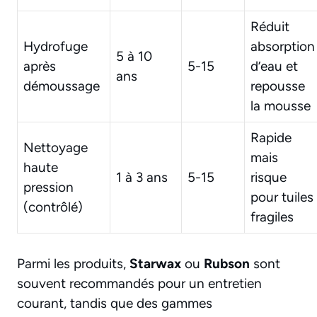
Réduit
Hydrofuge
absorption
5 à 10
après
5-15
d’eau et
ans
démoussage
repousse
la mousse
Rapide
Nettoyage
mais
haute
1 à 3 ans
5-15
risque
pression
pour tuiles
(contrôlé)
fragiles
Parmi les produits,
Starwax
ou
Rubson
sont
souvent recommandés pour un entretien
courant, tandis que des gammes