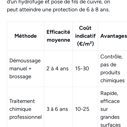
d’un hydrofuge et pose de fils de cuivre, on
peut atteindre une protection de 6 à 8 ans.
Coût
Efficacité
Méthode
indicatif
Avantages
moyenne
(€/m²)
Contrôle,
Démoussage
pas de
manuel +
2 à 4 ans
15-30
produits
brossage
chimiques
Rapide,
Traitement
efficace
chimique
3 à 6 ans
10-25
sur
professionnel
grandes
surfaces