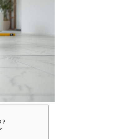
0 ?
²