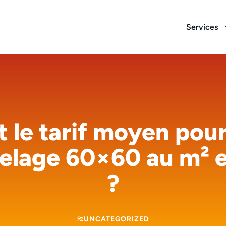
Services
t le tarif moyen pour
relage 60×60 au m² 
?
UNCATEGORIZED