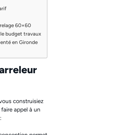
rif
arrelage 60×60
 le budget travaux
menté en Gironde
carreleur
vous construisiez
faire appel à un
:
 conception permet