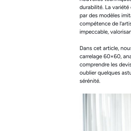
durabilité. La variét
par des modèles imita
compétence de l’arti
impeccable, valorisa
Dans cet article, no
carrelage 60×60, ana
comprendre les devis,
oublier quelques ast
sérénité.