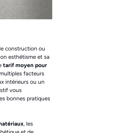
de construction ou
son esthétisme et sa
le
tarif moyen pour
 multiples facteurs
ux intérieurs ou un
stif vous
 les bonnes pratiques
matériaux
, les
thétique et de