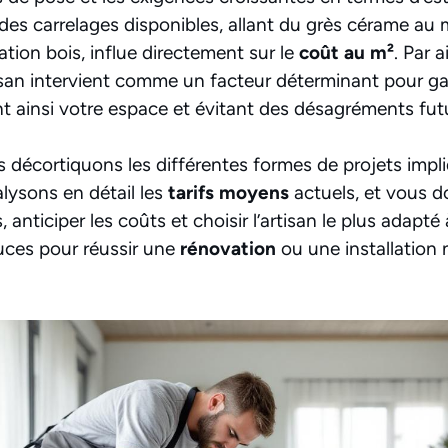
é des carrelages disponibles, allant du grès cérame au
tion bois, influe directement sur le
coût au m²
. Par a
san intervient comme un facteur déterminant pour gar
nt ainsi votre espace et évitant des désagréments fut
us décortiquons les différentes formes de projets imp
lysons en détail les
tarifs moyens
actuels, et vous d
 anticiper les coûts et choisir l’artisan le plus adapt
uces pour réussir une
rénovation
ou une installation