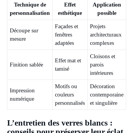
Technique de
Effet
Application
personnalisation
esthétique
possible
Façades et
Projets
Découpe sur
fenêtres
architecturaux
mesure
adaptées
complexes
Cloisons et
Effet mat et
Finition sablée
parois
tamisé
intérieures
Motifs ou
Décoration
Impression
couleurs
contemporaine
numérique
personnalisés
et singulière
L’entretien des verres blancs :
conseils pour préserver leur éclat