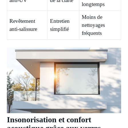
anti-UV
de la clarté
longtemps
Moins de
Revêtement
Entretien
nettoyages
anti-salissure
simplifié
fréquents
Insonorisation et confort