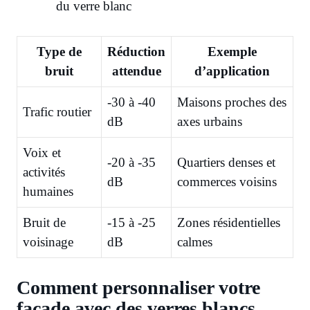
du verre blanc
Type de
Réduction
Exemple
bruit
attendue
d’application
-30 à -40
Maisons proches des
Trafic routier
dB
axes urbains
Voix et
-20 à -35
Quartiers denses et
activités
dB
commerces voisins
humaines
Bruit de
-15 à -25
Zones résidentielles
voisinage
dB
calmes
Comment personnaliser votre
façade avec des verres blancs