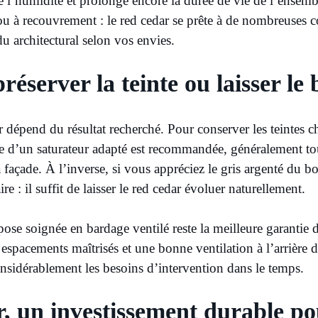
e l’humidité et prolonge encore la durée de vie de l’ensemb
e ou à recouvrement : le red cedar se prête à de nombreuses 
du architectural selon vos envies.
réserver la teinte ou laisser le 
r dépend du résultat recherché. Pour conserver les teintes c
e d’un saturateur adapté est recommandée, généralement tou
a façade. À l’inverse, si vous appréciez le gris argenté du b
ire : il suffit de laisser le red cedar évoluer naturellement.
pose soignée en bardage ventilé reste la meilleure garantie
 espacements maîtrisés et une bonne ventilation à l’arrière d
onsidérablement les besoins d’intervention dans le temps.
r, un investissement durable po