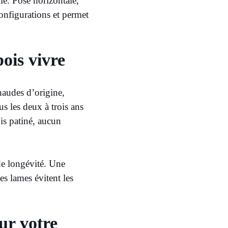
le. Pose horizontale,
configurations et permet
bois vivre
haudes d’origine,
s les deux à trois ans
ois patiné, aucun
 de longévité. Une
es lames évitent les
ur votre