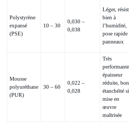
Léger, résist
Polystyrène
bien à
0,030 –
expansé
10 – 30
l’humidité,
0,038
(PSE)
pose rapide
panneaux
Très
performante
épaisseur
Mousse
0,022 –
réduite, bo
polyuréthane
30 – 60
0,028
étanchéité si
(PUR)
mise en
œuvre
maîtrisée