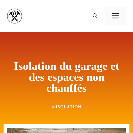
Aller
au
Men
contenu
Isolation du garage et
des espaces non
chauffés
ISOLATION