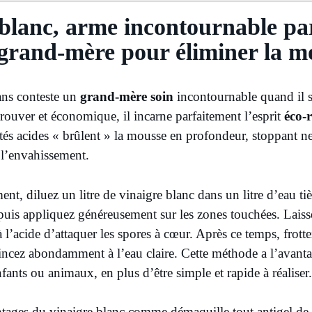
 blanc, arme incontournable pa
grand-mère pour éliminer la m
sans conteste un
grand-mère soin
incontournable quand il s’
trouver et économique, il incarne parfaitement l’esprit
éco-
és acides « brûlent » la mousse en profondeur, stoppant ne
 l’envahissement.
ment, diluez un litre de vinaigre blanc dans un litre d’eau t
 puis appliquez généreusement sur les zones touchées. Lais
 l’acide d’attaquer les spores à cœur. Après ce temps, frot
rincez abondamment à l’eau claire. Cette méthode a l’avanta
fants ou animaux, en plus d’être simple et rapide à réaliser.
antages du vinaigre blanc comme démaquille tout antigel de