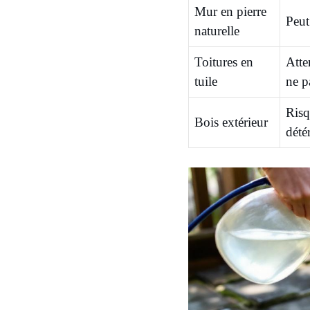
Mur en pierre
Peut
naturelle
Toitures en
Atte
tuile
ne p
Risq
Bois extérieur
dété