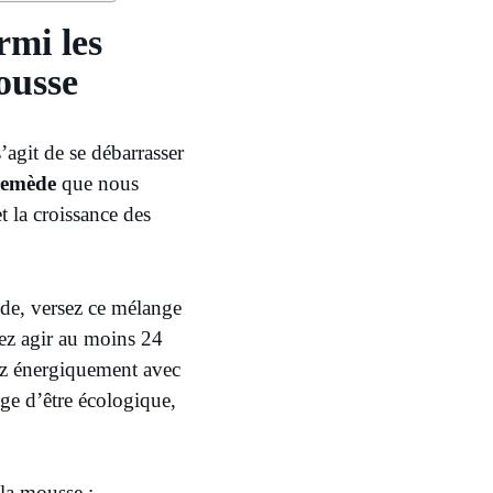
rmi les
ousse
agit de se débarrasser
remède
que nous
t la croissance des
iède, versez ce mélange
sez agir au moins 24
tez énergiquement avec
ge d’être écologique,
 la mousse :