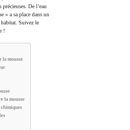
es précieuses. De l’eau
e » a sa place dans un
habitat. Suivez le
e !
r la mousse
eur
ousse
re la mousse
s chimiques
les