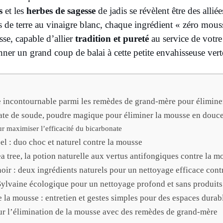
s
et les
herbes de sagesse
de jadis se révèlent être des allié
de terre au vinaigre blanc, chaque ingrédient « zéro mouss
se, capable d’allier
tradition et pureté
au service de votre 
ner un grand coup de balai à cette petite envahisseuse vert
e incontournable parmi les remèdes de grand-mère pour élimine
ate de soude, poudre magique pour éliminer la mousse en douc
ur maximiser l’efficacité du bicarbonate
sel : duo choc et naturel contre la mousse
tea tree, la potion naturelle aux vertus antifongiques contre la m
oir : deux ingrédients naturels pour un nettoyage efficace cont
Sylvaine écologique pour un nettoyage profond et sans produit
e la mousse : entretien et gestes simples pour des espaces durab
ur l’élimination de la mousse avec des remèdes de grand-mère